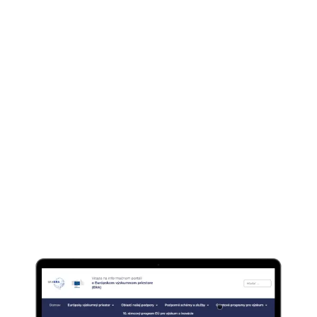
Čo hľadáte? Skúste "eshop", "Next.js", alebo