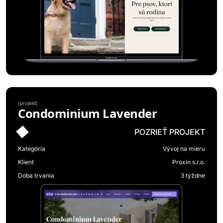
(
projekt
)
Condominium Lavender
POZRIEŤ PROJEKT
Kategória
Vývoj na mieru
Klient
Proxin s.r.o.
Doba trvania
3 týždne
Čo pre vás môžeme spraviť?