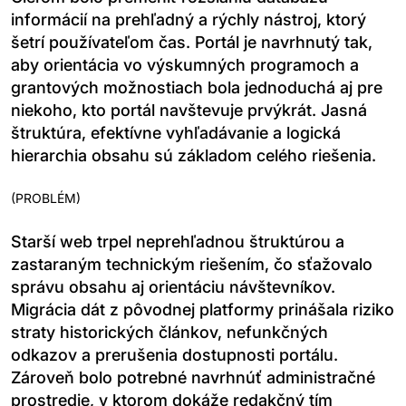
informácií na prehľadný a rýchly nástroj, ktorý
šetrí používateľom čas. Portál je navrhnutý tak,
aby orientácia vo výskumných programoch a
grantových možnostiach bola jednoduchá aj pre
niekoho, kto portál navštevuje prvýkrát. Jasná
štruktúra, efektívne vyhľadávanie a logická
hierarchia obsahu sú základom celého riešenia.
(
PROBLÉM
)
Starší web trpel neprehľadnou štruktúrou a
zastaraným technickým riešením, čo sťažovalo
správu obsahu aj orientáciu návštevníkov.
Migrácia dát z pôvodnej platformy prinášala riziko
straty historických článkov, nefunkčných
odkazov a prerušenia dostupnosti portálu.
Zároveň bolo potrebné navrhnúť administračné
prostredie, v ktorom dokáže redakčný tím