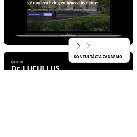
KONZULTÁCIA ZADARMO
(
projekt
)
Dr. LUCULLUS
POZRIEŤ PROJEKT
Kategória
Vývoj na mieru
Klient
Dr. Lucullus MEDICAL
Doba trvania
1.3. 2025 - 10.4.2026