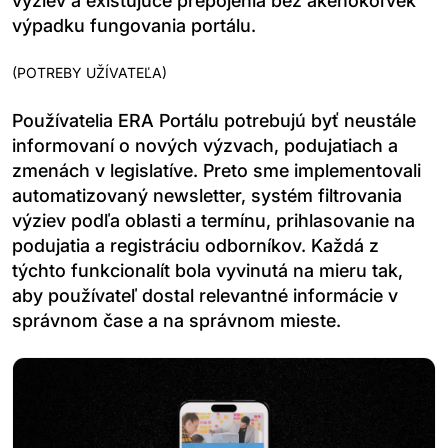
výziev a existujúce prepojenia bez akéhokoľvek
výpadku fungovania portálu.
(
POTREBY UŽÍVATEĽA
)
Používatelia ERA Portálu potrebujú byť neustále
informovaní o nových výzvach, podujatiach a
zmenách v legislatíve. Preto sme implementovali
automatizovaný newsletter, systém filtrovania
výziev podľa oblasti a termínu, prihlasovanie na
podujatia a registráciu odborníkov. Každá z
týchto funkcionalít bola vyvinutá na mieru tak,
aby používateľ dostal relevantné informácie v
správnom čase a na správnom mieste.