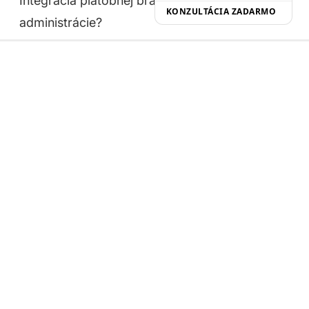
Integrácia platobnej brány? Školenie
KONZULTÁCIA ZADARMO
administrácie?
Čo hľadáte v odpovedi:
Podrobný rozsah
prác - zoznam čo je a čo nie je zahrnuté. Ak
agentúra nevie alebo nechce špecifikovať, to je
červená vlajka.