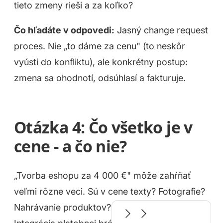
tieto zmeny rieši a za koľko?
Čo hľadáte v odpovedi:
Jasný change request
proces. Nie „to dáme za cenu" (to neskôr
vyústi do konfliktu), ale konkrétny postup:
zmena sa ohodnotí, odsúhlasí a fakturuje.
Otázka 4: Čo všetko je v
cene - a čo nie?
„Tvorba eshopu za 4 000 €" môže zahŕňať
veľmi rôzne veci. Sú v cene texty? Fotografie?
Nahrávanie produktov? SEO nastavenia?