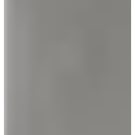
Čo hľadáte? Skúste "eshop", "Next.js", alebo
"Novanta"...