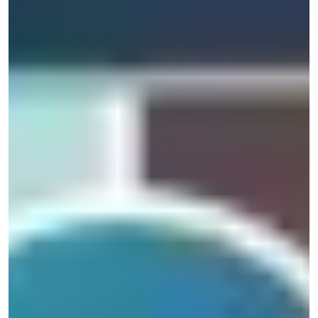
Čo hľadáte? Skúste "eshop", "Next.js", alebo
"Novanta"...