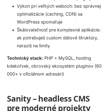
Výkon pri veľkých weboch: bez správnej
optimalizácie (caching, CDN) sa
WordPress spomaľuje
Škálovateľnosť pre komplexné aplikácie:
ak potrebuješ custom dátové štruktúry,
narazíš na limity
Čo pre vás môžeme spraviť?
Technický stack:
PHP + MySQL, hosting
kdekoľvek, obrovský ekosystém pluginov (60
000+ v oficiálnom adresári)
Sanity – headless CMS
pre moderné projekty