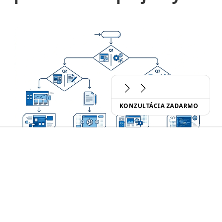
KONZULTÁCIA ZADARMO
Sanity
je tzv.
headless CMS
– to znamená, že
oddelí obsah od prezentácie. Redaktori
spravujú obsah v Sanity Studiu, frontend
(Next.js, React, mobilná aplikácia) si obsah