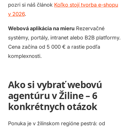
pozri si náš článok
Koľko stojí tvorba e-shopu
v 2026
.
Webová aplikácia na mieru
Rezervačné
Čo pre vás môžeme spraviť?
systémy, portály, intranet alebo B2B platformy.
Cena začína od 5 000 € a rastie podľa
komplexnosti.
Ako si vybrať webovú
agentúru v Žiline – 6
konkrétnych otázok
Ponuka je v žilinskom regióne pestrá: od