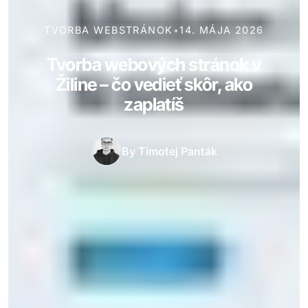
TVORBA WEBSTRÁNOK
•
14. MÁJA 2026
Tvorba webových stránok v
Žiline – čo vedieť skôr, ako
zaplatíš
By
Timotej Panták