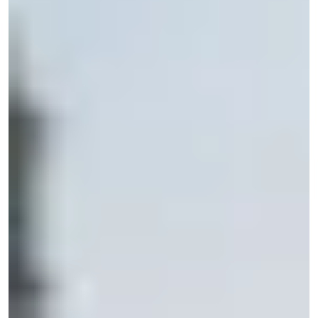
Čo hľadáte? Skúste "eshop", "Next.js", alebo
"Novanta"...